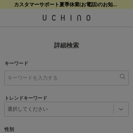
熊本地震等の影響によるお荷物配送について
熊本地震等の影響によるお荷物配送について
カスタマーサポート夏季休業(お電話)のお知らせ
【クリアランスセール】人気パジャマが追加！
【クリアランスセール】人気パジャマが追加！
詳細検索
キーワード
トレンドキーワード
性別