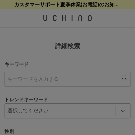
熊本地震等の影響によるお荷物配送について
熊本地震等の影響によるお荷物配送について
【8/9(日)9:59まで！】最大10%ポイントバック
【8/9(日)9:59まで！】最大10%ポイントバック
カスタマーサポート夏季休業(お電話)のお知らせ
詳細検索
キーワード
トレンドキーワード
性別