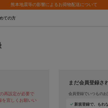
カスタマーサポート夏季休業(お電話)のお知らせ
カスタマーサポート夏季休業(お電話)のお知らせ
【クリアランスセール】人気パジャマが追加！
【クリアランスセール】人気パジャマが追加！
熊本地震等の影響によるお荷物配送について
めての方
録
まだ会員登録さ
の再設定が必要で
会員登録でいつものお
録を宜しくお願いい
新規登録で、もれなく