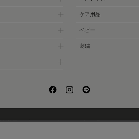
ケア用品
ベビー
刺繍
会社概要
プライバシーポリシー
店舗一覧
UCHINOフ
刺繍について
ギフトについて
UCHINOメンバーズについ