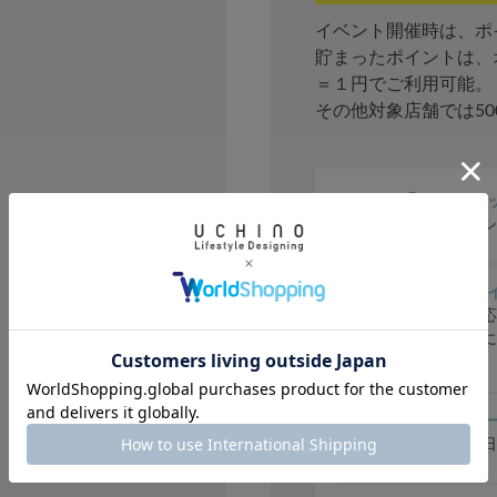
イベント開催時は、ポ
貯まったポイントは、
＝１円でご利用可能。
その他対象店舗では5
① シークレ
会員限定のシ
② ご購入ポ
購入金額に応
はステージに
どお得です。
③ バースデ
毎年お誕生日