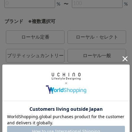
%
%
〜
ブランド ※複数選択可
ローヤル定番
ローヤル・セレクト
ブリティッシュカントリー
ローヤル一般
カラーデコール
BATH DECOR
UCHINO
UCHINO relax
UCHINO×mucava
UCHINO TOUCH
UCHINO art
ウチノタオルギャラリー