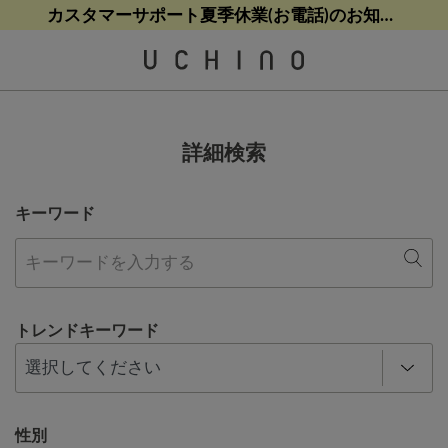
熊本地震等の影響によるお荷物配送について
熊本地震等の影響によるお荷物配送について
カスタマーサポート夏季休業(お電話)のお知らせ
【クリアランスセール】人気パジャマが追加！
【クリアランスセール】人気パジャマが追加！
詳細検索
キーワード
トレンドキーワード
性別