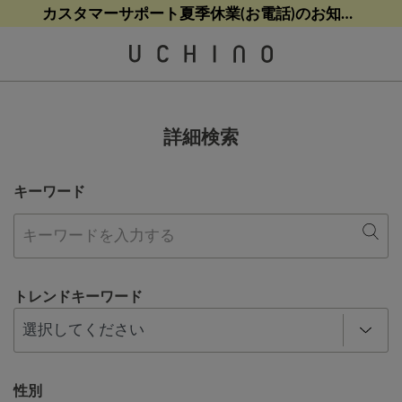
熊本地震等の影響によるお荷物配送について
熊本地震等の影響によるお荷物配送について
カスタマーサポート夏季休業(お電話)のお知らせ
【クリアランスセール】人気パジャマが追加！
【クリアランスセール】人気パジャマが追加！
詳細検索
キーワード
トレンドキーワード
性別