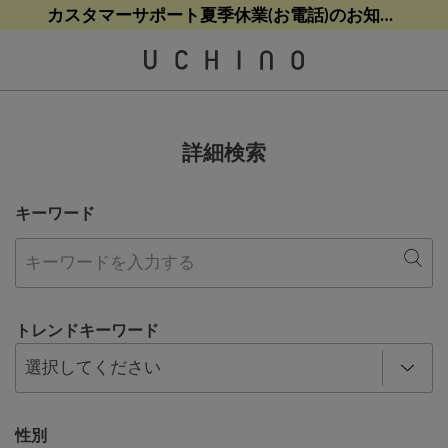
熊本地震等の影響によるお荷物配送について
熊本地震等の影響によるお荷物配送について
【8/9(日)9:59まで！】最大10%ポイントバック
【8/9(日)9:59まで！】最大10%ポイントバック
カスタマーサポート夏季休業(お電話)のお知らせ
詳細検索
キーワード
トレンドキーワード
性別