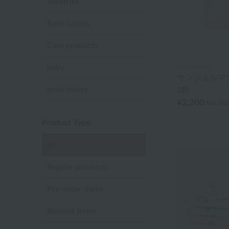
Toiletries
Bath Goods
Care products
baby
Laura Ashley
サンジェルマ
embroidery
2枚
¥2,200
tax in
Product Type
all
Regular products
Pre-order items
Restock Items