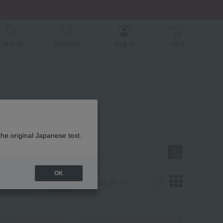
er related events.
ice)
ice)
search
favorite
Log in
cart
ル 商品一覧
the original Japanese text.
1
OK
Display
number