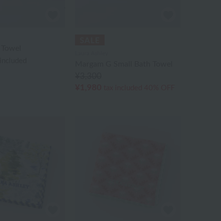
 Towel
Laura Ashley
 included
Margam G Small Bath Towel
¥3,300
¥1,980
tax included
40% OFF