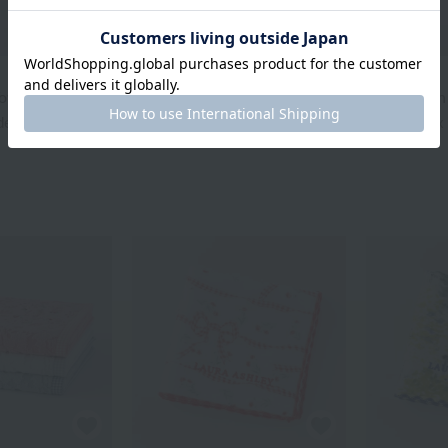
Laura Ashley
Laura Ashley
Towel
Priory Face Towel
Priory Bath
¥1,650
¥4,950
uded
tax included
tax