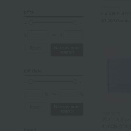
Laura Ashley
orange
price
Hunter Hill Mi
¥1,320
tax in
Red
ivory
¥
¥
〜
others
Narrow your
Reset
search
Off Rate
%
%
〜
Narrow your
Reset
search
Laura Ashley
グレースフル
オル1枚 ゲス
brand