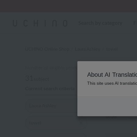
Regarding package
Cus
Cus
Search by category
F
UCHINO Online Shop
Laura Ashley
towel
Number of eligible products
About AI Translati
31
subject
This site uses AI translat
Current search criteria
31件中
1件 
Laura Ashley
Display
order
towel