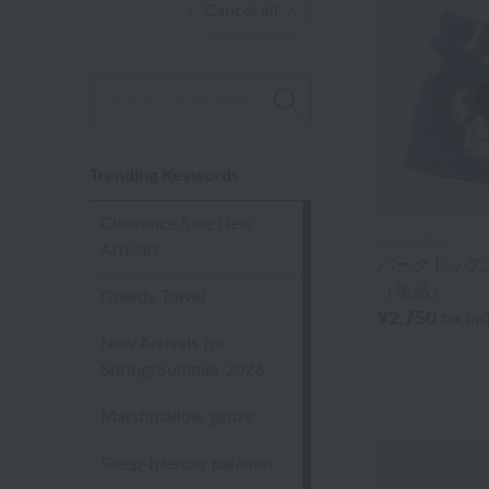
Cancel all
Trending Keywords
Clearance Sale New
Laura Ashley
Arrivals
パークドッグ
（単品）
Greedy Towel
¥2,750
tax in
New Arrivals for
Spring/Summer 2026
Marshmallow gauze
Sleep-friendly pajamas