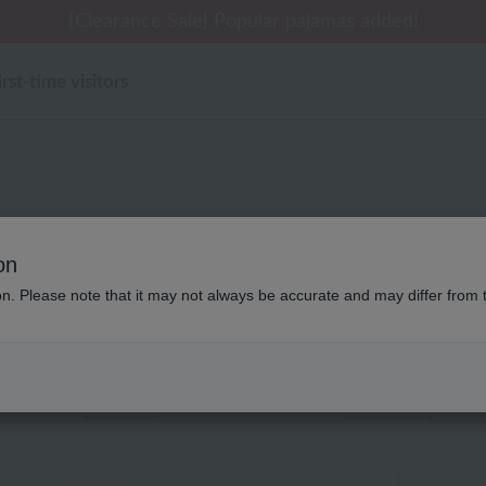
 delivery affected by the Kumamoto earthquake and oth
tomer Support Summer Holiday Notice (Telephone Serv
tomer Support Summer Holiday Notice (Telephone Serv
[Clearance Sale] Popular pajamas added!
[Clearance Sale] Popular pajamas added!
irst-time visitors
ローラ アシュレイ タオ
on
ion. Please note that it may not always be accurate and may differ from 
～ 31件を表示
color
stock