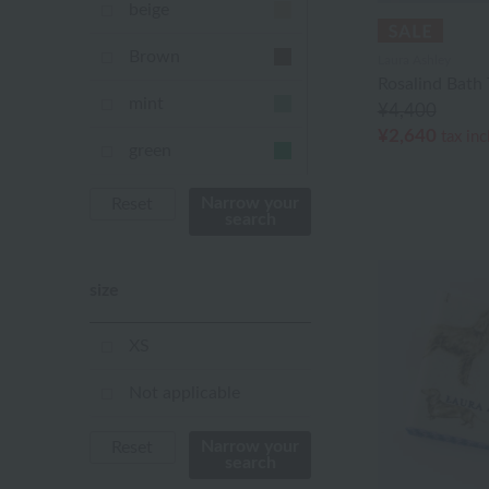
beige
Brown
Laura Ashley
Rosalind Bath
mint
¥4,400
¥2,640
tax in
green
Khaki
Narrow your
Reset
search
blue
size
Navy
purple
XS
Yellow
Not applicable
mustard
Narrow your
Reset
search
pink