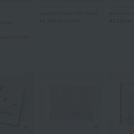
Laura Ashley
Laura Ashley
Larkfield Ribbon Mini Towel
Barnwood M
¥1,320
¥1,320
tax included
tax
 Towel
cluded
40% OFF