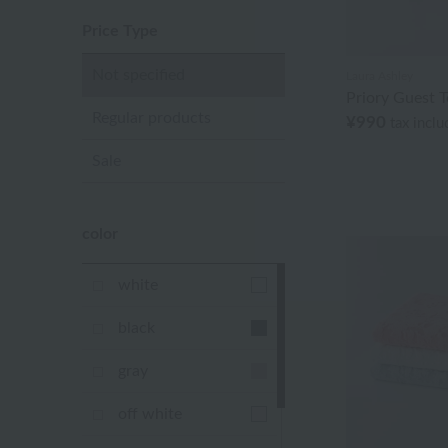
Price Type
Not specified
Laura Ashley
Priory Guest 
Regular products
¥990
tax incl
Sale
color
white
black
gray
off white