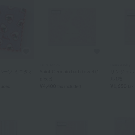
Laura Ashley
Laura Ashley
ハーツ ミニタオ
Saint Germain bath towel (1
サンジェル
piece)
ル1枚
¥4,400
¥1,650
cluded
tax included
tax