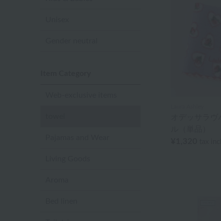
Unisex
Gender neutral
Item Category
Web-exclusive items
Laura Ashley
towel
オデッサラヴ
ル（単品）
Pajamas and Wear
¥1,320
tax in
Living Goods
Aroma
Bed linen