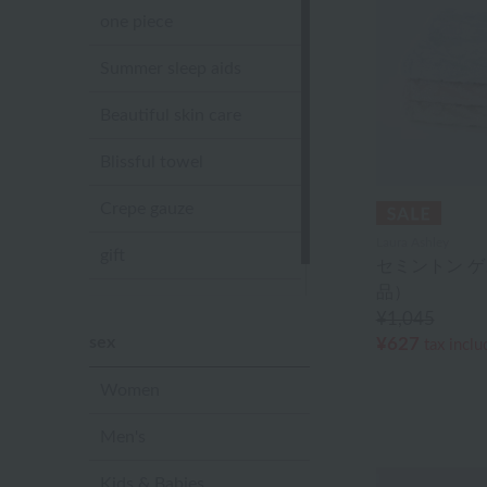
one piece
Summer sleep aids
Beautiful skin care
Blissful towel
Crepe gauze
Laura Ashley
gift
セミントン 
品）
Sandal slippers
¥1,045
sex
¥627
tax incl
Women
Men's
Kids & Babies