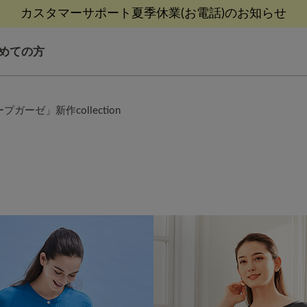
カスタマーサポート夏季休業(お電話)のお知らせ
【8/9(日)9:59まで！】最大10%ポイントバック
【8/9(日)9:59まで！】最大10%ポイントバック
熊本地震等の影響によるお荷物配送について
熊本地震等の影響によるお荷物配送について
めての方
プガーゼ」新作collection