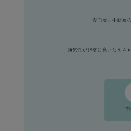
表面層と中間層
通気性が非常に高いためム
特