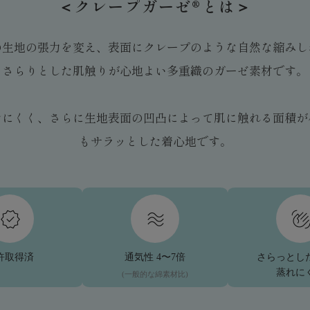
＜クレープガーゼ®とは＞
の生地の張力を変え、表面にクレープのような自然な縮みし
さらりとした肌触りが心地よい多重織のガーゼ素材です。
レにくく、さらに生地表面の凹凸によって肌に触れる面積が
もサラッとした着心地です。
許取得済
通気性 4〜7倍
さらっとし
蒸れに
(一般的な綿素材比)