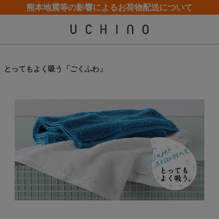
熊本地震等の影響によるお荷物配送について
カスタマーサポート夏季休業(お電話)のお知らせ
カスタマーサポート夏季休業(お電話)のお知らせ
【クリアランスセール】人気パジャマが追加！
【クリアランスセール】人気パジャマが追加！
とってもよく吸う「ごくふわ」