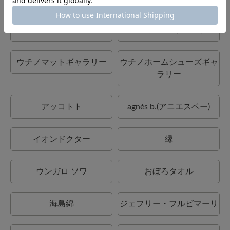
UCHINO art
ウチノタオルギャラリー
ウチノマットギャラリー
ウチノホームシューズギャ
ラリー
アッコトト
agnès b.(アニエスベー)
イオンドクター
縁
ウンガロ ソワ
おぼろタオル
海島綿
ジェフリー・フルビマーリ