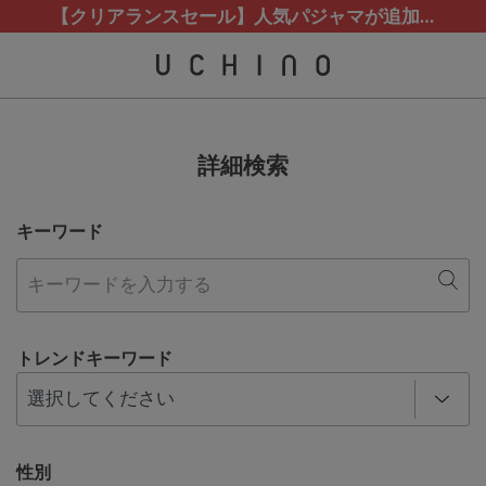
熊本地震等の影響によるお荷物配送について
熊本地震等の影響によるお荷物配送について
カスタマーサポート夏季休業(お電話)のお知らせ
【クリアランスセール】人気パジャマが追加！
【クリアランスセール】人気パジャマが追加！
詳細検索
キーワード
トレンドキーワード
性別