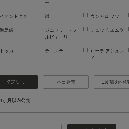
ー
イオンドクター
縁
ウンガロ ソワ
海島綿
ジェフリー・フ
シュウ ウエムラ
ルビマーリ
トッカ
ラコステ
ローラ アシュレ
イ
指定なし
本日発売
1週間以内発
1か月以内発売