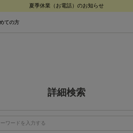
【クリアランスセール】人気パジャマが追加！
【クリアランスセール】人気パジャマが追加！
熊本地震等の影響によるお荷物配送について
夏季休業（お電話）のお知らせ
夏季休業（お電話）のお知らせ
めての方
詳細検索