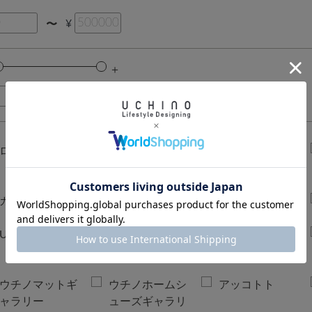
¥
〜
%
%
〜
ローヤル定番
ローヤル・セレ
ブリティッシュ
クト
カントリー
カラーデコール
BATH DECOR
UCHINO
UCHINO TOUCH
UCHINO×mucav
UCHINO art
a
ウチノマットギ
ウチノホームシ
アッコトト
ャラリー
ューズギャラリ