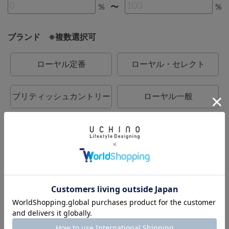
%
%
〜
ブランド ※複数選択可
ローヤル定番
ローヤル・セレクト
ブリティッシュカントリー
ローヤル一般
カラーデコール
BATH DECOR
UCHINO relax
UCHINO
UCHINO TOUCH
UCHINO×mucava
UCHINO art
ウチノタオルギャラリー