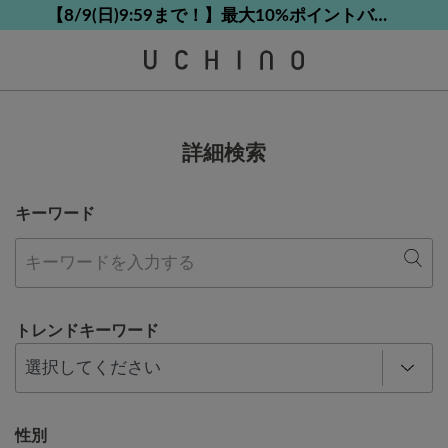
熊本地震等の影響によるお荷物配送について
熊本地震等の影響によるお荷物配送について
【8/9(日)9:59まで！】最大10%ポイントバック
【8/9(日)9:59まで！】最大10%ポイントバック
カスタマーサポート夏季休業(お電話)のお知らせ
詳細検索
キーワード
トレンドキーワード
性別