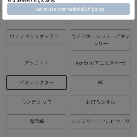
UCHINO art
ウチノタオルギャラリー
ウチノマットギャラリー
ウチノホームシューズギャ
ラリー
アッコトト
agnès b.(アニエスベー)
縁
イオンドクター
ウンガロ ソワ
おぼろタオル
海島綿
ジェフリー・フルビマーリ