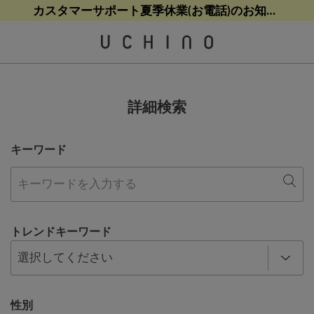
熊本地震等の影響によるお荷物配送について
熊本地震等の影響によるお荷物配送について
【8/9(日)9:59まで！】最大10%ポイントバック
【8/9(日)9:59まで！】最大10%ポイントバック
カスタマーサポート夏季休業(お電話)のお知らせ
詳細検索
キーワード
トレンドキーワード
性別