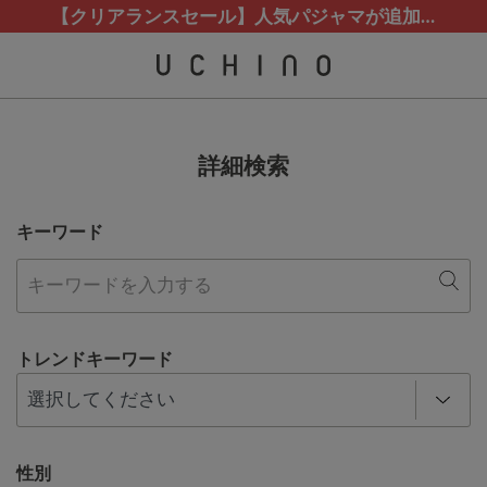
熊本地震等の影響によるお荷物配送について
熊本地震等の影響によるお荷物配送について
カスタマーサポート夏季休業(お電話)のお知らせ
【クリアランスセール】人気パジャマが追加！
【クリアランスセール】人気パジャマが追加！
詳細検索
キーワード
トレンドキーワード
性別