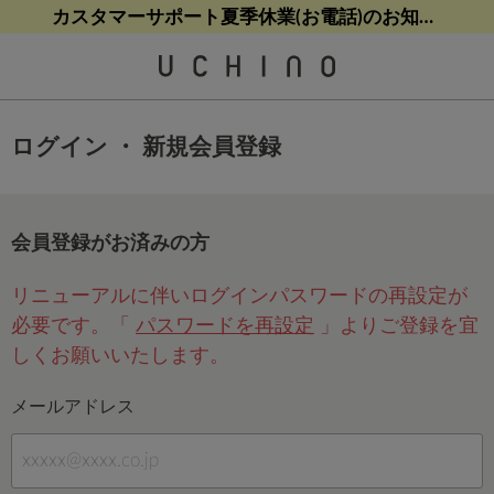
熊本地震等の影響によるお荷物配送について
熊本地震等の影響によるお荷物配送について
【8/9(日)9:59まで！】最大10%ポイントバック
【8/9(日)9:59まで！】最大10%ポイントバック
カスタマーサポート夏季休業(お電話)のお知らせ
ログイン ・ 新規会員登録
会員登録がお済みの方
リニューアルに伴いログインパスワードの再設定が
必要です。「
パスワードを再設定
」よりご登録を宜
しくお願いいたします。
メールアドレス