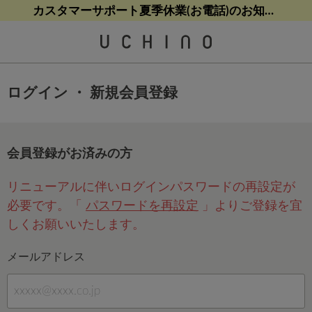
熊本地震等の影響によるお荷物配送について
熊本地震等の影響によるお荷物配送について
【8/9(日)9:59まで！】最大10%ポイントバック
【8/9(日)9:59まで！】最大10%ポイントバック
カスタマーサポート夏季休業(お電話)のお知らせ
ログイン ・ 新規会員登録
会員登録がお済みの方
リニューアルに伴いログインパスワードの再設定が
必要です。「
パスワードを再設定
」よりご登録を宜
しくお願いいたします。
メールアドレス