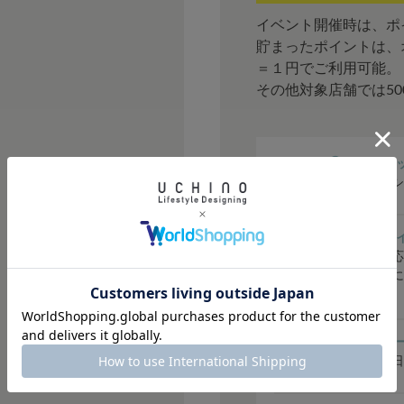
イベント開催時は、ポ
貯まったポイントは、
＝１円でご利用可能。
その他対象店舗では5
① シークレ
会員限定のシ
② ご購入ポ
購入金額に応
はステージに
どお得です。
③ バースデ
毎年お誕生日