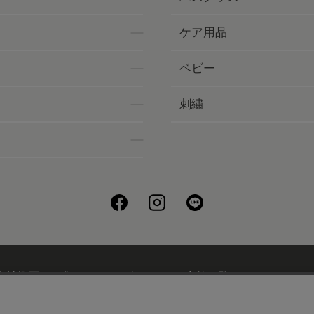
ケア用品
ベビー
刺繍
会社概要
プライバシーポリシー
店舗一覧
UCHINOフ
刺繍について
ギフトについて
UCHINOメンバーズについ