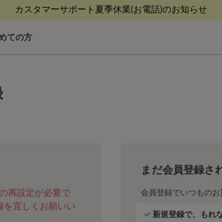
カスタマーサポート夏季休業(お電話)のお知らせ
【8/9(日)9:59まで！】最大10%ポイントバック
【8/9(日)9:59まで！】最大10%ポイントバック
熊本地震等の影響によるお荷物配送について
熊本地震等の影響によるお荷物配送について
めての方
録
まだ会員登録さ
の再設定が必要で
会員登録でいつものお
録を宜しくお願いい
新規登録で、もれなく