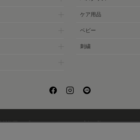
ケア用品
ベビー
刺繍
会社概要
プライバシーポリシー
店舗一覧
UCHINOフ
刺繍について
ギフトについて
UCHINOメンバーズについ