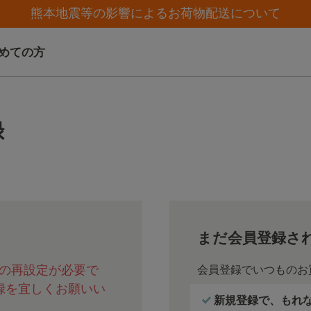
カスタマーサポート夏季休業(お電話)のお知らせ
カスタマーサポート夏季休業(お電話)のお知らせ
【クリアランスセール】人気パジャマが追加！
【クリアランスセール】人気パジャマが追加！
熊本地震等の影響によるお荷物配送について
めての方
録
まだ会員登録さ
の再設定が必要で
会員登録でいつものお
録を宜しくお願いい
新規登録で、もれなく