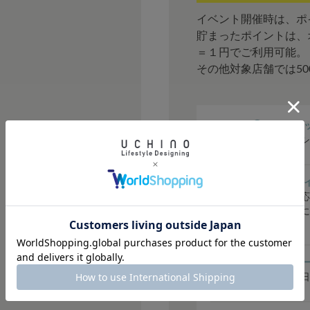
イベント開催時は、ポ
貯まったポイントは、
＝１円でご利用可能。
その他対象店舗では5
① シークレ
会員限定のシ
② ご購入ポ
購入金額に応
はステージに
どお得です。
③ バースデ
毎年お誕生日