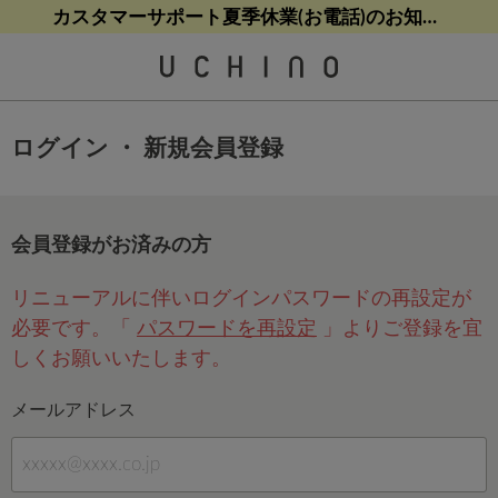
熊本地震等の影響によるお荷物配送について
熊本地震等の影響によるお荷物配送について
【8/9(日)9:59まで！】最大10%ポイントバック
【8/9(日)9:59まで！】最大10%ポイントバック
カスタマーサポート夏季休業(お電話)のお知らせ
ログイン ・ 新規会員登録
会員登録がお済みの方
リニューアルに伴いログインパスワードの再設定が
必要です。「
パスワードを再設定
」よりご登録を宜
しくお願いいたします。
メールアドレス