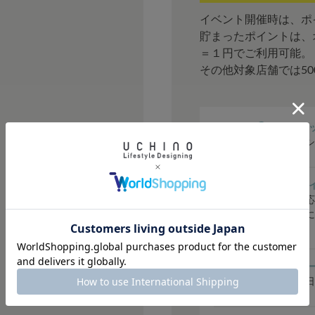
イベント開催時は、ポ
貯まったポイントは、
＝１円でご利用可能。
その他対象店舗では5
① シークレ
会員限定のシ
② ご購入ポ
購入金額に応
はステージに
どお得です。
③ バースデ
毎年お誕生日