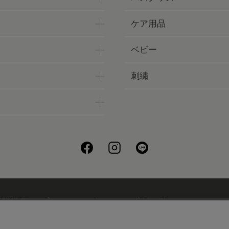
ケア用品
ベビー
刺繍
会社概要
プライバシーポリシー
店舗一覧
UCHINOフ
刺繍について
ギフトについて
UCHINOメンバーズについ