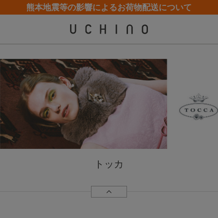
熊本地震等の影響によるお荷物配送について
カスタマーサポート夏季休業(お電話)のお知らせ
カスタマーサポート夏季休業(お電話)のお知らせ
【クリアランスセール】人気パジャマが追加！
【クリアランスセール】人気パジャマが追加！
トッカ