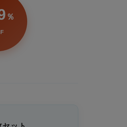
9
％
F
枚セット