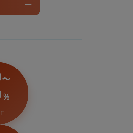
0
〜
9
％
F