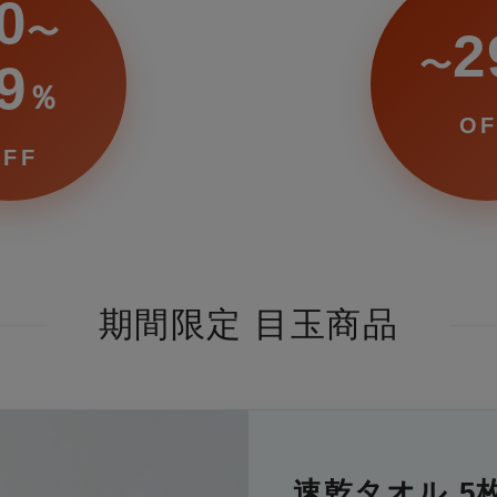
0
〜
2
〜
9
％
OF
OFF
期間限定 目玉商品
速乾タオル 5