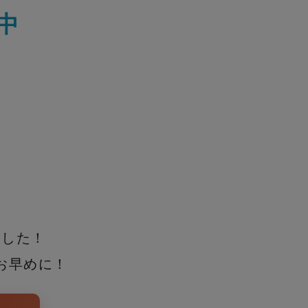
中
ました！
お早めに！