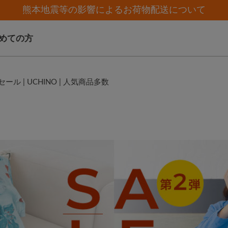
【クリアランスセール】人気パジャマが追加！
【クリアランスセール】人気パジャマが追加！
熊本地震等の影響によるお荷物配送について
夏季休業（お電話）のお知らせ
夏季休業（お電話）のお知らせ
めての方
ル | UCHINO | 人気商品多数