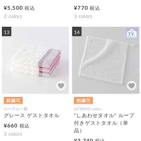
¥5,500
¥770
税込
税込
2
colors
3
colors
13
14
ローヤル一般
UCHINO relax
グレース ゲストタオル
"しあわせタオル" ループ
付きゲストタオル（単
¥660
税込
品）
3
colors
¥3,740