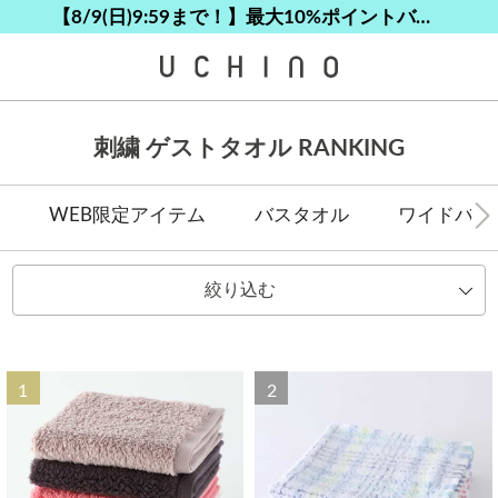
熊本地震等の影響によるお荷物配送について
熊本地震等の影響によるお荷物配送について
【8/9(日)9:59まで！】最大10%ポイントバック
【8/9(日)9:59まで！】最大10%ポイントバック
カスタマーサポート夏季休業(お電話)のお知らせ
刺繍 ゲストタオル RANKING
WEB限定アイテム
バスタオル
ワイドバス
絞り込む
1
2